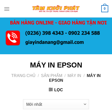
Bỏ
0
qua
nội
dung
MÁY IN EPSON
TRANG CHỦ
/
SẢN PHẨM
/
MÁY IN
/
MÁY IN
EPSON
LỌC