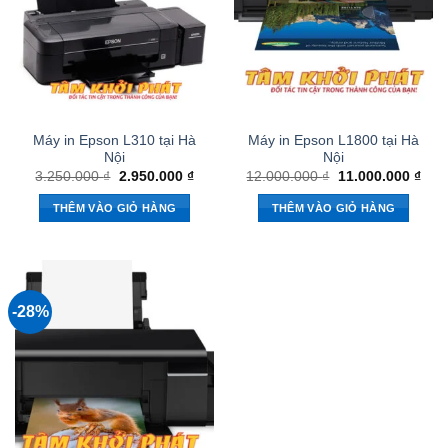
Máy in Epson L310 tại Hà
Máy in Epson L1800 tại Hà
Nội
Nội
Giá
Giá
Giá
Giá
3.250.000
₫
2.950.000
₫
12.000.000
₫
11.000.000
₫
gốc
hiện
gốc
hiện
là:
tại
là:
tại
THÊM VÀO GIỎ HÀNG
THÊM VÀO GIỎ HÀNG
3.250.000 ₫.
là:
12.000.000 ₫.
là:
2.950.000 ₫.
11.0
-28%