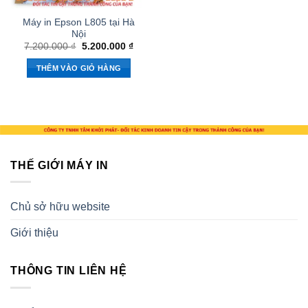
Máy in Epson L805 tại Hà
Nội
Giá
Giá
7.200.000
₫
5.200.000
₫
gốc
hiện
là:
tại
THÊM VÀO GIỎ HÀNG
7.200.000 ₫.
là:
5.200.000 ₫.
THẾ GIỚI MÁY IN
Chủ sở hữu website
Giới thiệu
THÔNG TIN LIÊN HỆ