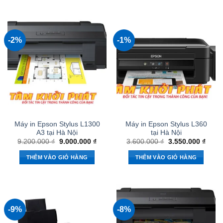
-2%
-1%
Máy in Epson Stylus L1300
Máy in Epson Stylus L360
A3 tại Hà Nội
tại Hà Nội
Giá
Giá
Giá
Giá
9.200.000
₫
9.000.000
₫
3.600.000
₫
3.550.000
₫
gốc
hiện
gốc
hiện
là:
tại
là:
tại
THÊM VÀO GIỎ HÀNG
THÊM VÀO GIỎ HÀNG
9.200.000 ₫.
là:
3.600.000 ₫.
là:
9.000.000 ₫.
3.550
-9%
-8%