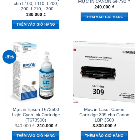
MỰC IN CANON GI-790 Y
cho L100, L110, L200,
240.000
₫
L200, L210, L300
180.000
₫
THÊM VÀO GIỎ HÀNG
THÊM VÀO GIỎ HÀNG
-9%
Mực in Epson T673500
Mực in Laser Canon
Light Cyan Ink Cartridge
Cartridge 309 cho Canon
(T673500)
LBP 3500
Giá
Giá
340.000
₫
310.000
₫
3.830.000
₫
gốc
hiện
là:
tại
THÊM VÀO GIỎ HÀNG
THÊM VÀO GIỎ HÀNG
340.000 ₫.
là: