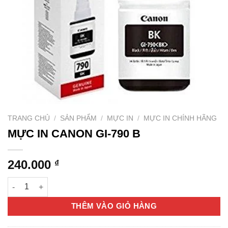
TRANG CHỦ
/
SẢN PHẨM
/
MỰC IN
/
MỰC IN CHÍNH HÃNG
MỰC IN CANON GI-790 B
240.000
₫
MỰC IN CANON GI-790 B số lượng
THÊM VÀO GIỎ HÀNG