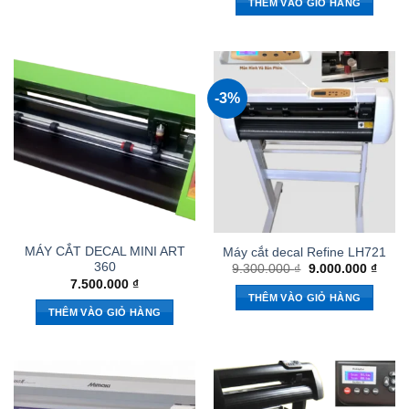
THÊM VÀO GIỎ HÀNG
-3%
MÁY CẮT DECAL MINI ART
Máy cắt decal Refine LH721
360
Giá
Giá
9.300.000
₫
9.000.000
₫
gốc
hiện
7.500.000
₫
là:
tại
THÊM VÀO GIỎ HÀNG
9.300.000 ₫.
là:
THÊM VÀO GIỎ HÀNG
9.000