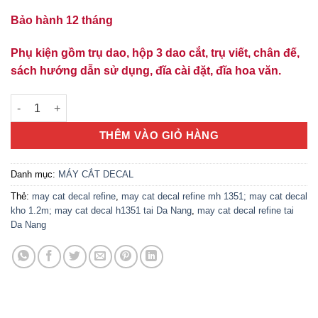
12.500.000 ₫.
là:
Bảo hành 12 tháng
12.000.000 ₫.
Phụ kiện gồm trụ dao, hộp 3 dao cắt, trụ viết, chân đế,
sách hướng dẫn sử dụng, đĩa cài đặt, đĩa hoa văn.
Máy cắt decal Refine MH 1351 số lượng
THÊM VÀO GIỎ HÀNG
Danh mục:
MÁY CẮT DECAL
Thẻ:
may cat decal refine
,
may cat decal refine mh 1351; may cat decal
kho 1.2m; may cat decal h1351 tai Da Nang
,
may cat decal refine tai
Da Nang