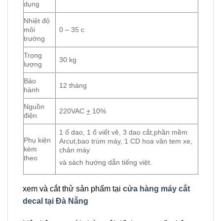
dụng
Nhiệt độ
môi
0 – 35 c
trường
Trọng
30 kg
lượng
Bảo
12 tháng
hành
Nguồn
220VAC
+
10%
điện
1 ổ dao, 1 ổ viết vẽ, 3 dao cắt,phần mềm
Phụ kiện
Arcut,bao trùm máy, 1 CD hoa văn tem xe,
kèm
chân máy
theo
và sách hướng dẫn tiếng việt.
xem và cắt thử sản phẩm tại
cửa hàng máy cắt
decal tại Đà Nẵng