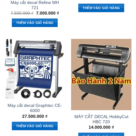
Máy cắt decal Refine MH
721
THÊM VÀO GIỎ HÀNG
Giá
Giá
7.500.000
₫
7.000.000
₫
gốc
hiện
là:
tại
THÊM VÀO GIỎ HÀNG
7.500.000 ₫.
là:
7.000.000 ₫.
Máy cắt decal Graphtec CE-
6000
27.500.000
₫
MÁY CẮT DECAL HobbyCut
HBC 720
THÊM VÀO GIỎ HÀNG
14.000.000
₫