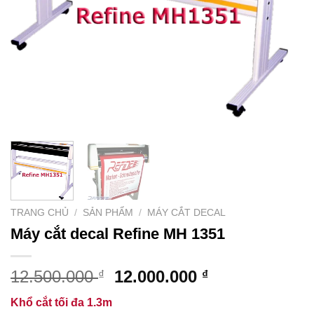
TRANG CHỦ
/
SẢN PHẨM
/
MÁY CẮT DECAL
Máy cắt decal Refine MH 1351
Giá
Giá
12.500.000
12.000.000
₫
₫
gốc
hiện
Khổ cắt tối đa 1.3m
là:
tại