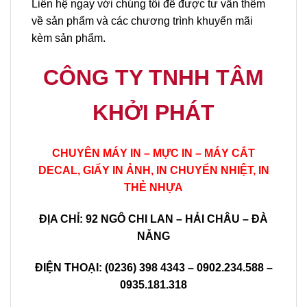
Liên hệ ngay với chúng tôi để được tư vấn thêm
về sản phẩm và các chương trình khuyến mãi
kèm sản phẩm.
CÔNG TY TNHH TÂM
KHỞI PHÁT
CHUYÊN MÁY IN – MỰC IN – MÁY CẮT
DECAL, GIẤY IN ẢNH, IN CHUYỂN NHIỆT, IN
THẺ NHỰA
ĐỊA CHỈ: 92 NGÔ CHI LAN – HẢI CHÂU – ĐÀ
NẴNG
ĐIỆN THOẠI: (0236) 398 4343 – 0902.234.588 –
0935.181.318