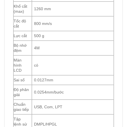
Khổ cắt
1260 mm
(max)
Tốc độ
800 mm/s
cắt
Lực cắt
500 g
Bộ nhớ
4M
đệm
Màn
hình
có
LCD
Sai số
0.0127mm
Độ phân
0.0254mm/bước
giải
Chuẩn
USB, Com, LPT
giao tiếp
Tập
lệnh sử
DMPL/HPGL