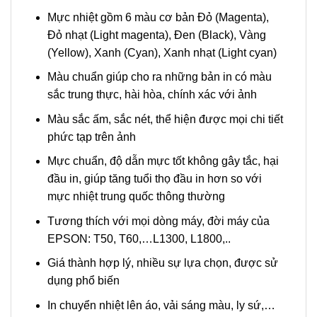
Mực nhiệt gồm 6 màu cơ bản Đỏ (Magenta),
Đỏ nhạt (Light magenta), Đen (Black), Vàng
(Yellow), Xanh (Cyan), Xanh nhạt (Light cyan)
Màu chuẩn giúp cho ra những bản in có màu
sắc trung thực, hài hòa, chính xác với ảnh
Màu sắc ấm, sắc nét, thể hiện được mọi chi tiết
phức tạp trên ảnh
Mực chuẩn, độ dẫn mực tốt không gây tắc, hại
đầu in, giúp tăng tuổi thọ đầu in hơn so với
mực nhiệt trung quốc thông thường
Tương thích với mọi dòng máy, đời máy của
EPSON: T50, T60,…L1300, L1800,..
Giá thành hợp lý, nhiều sự lựa chọn, được sử
dụng phổ biến
In chuyển nhiệt lên áo, vải sáng màu, ly sứ,…