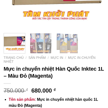
TRANG CHỦ
/
SẢN PHẨM
/
MỰC IN
/
MỰC IN CHUYỂN
NHIỆT
Mực in chuyển nhiệt Hàn Quốc Inktec 1L
– Màu Đỏ (Magenta)
Giá
Giá
750.000
680.000
₫
₫
gốc
hiện
Tên sản phẩm:
Mực in chuyển nhiệt hàn quốc 1L
là:
tại
màu Đỏ (Magenta)
750.000 ₫.
là: