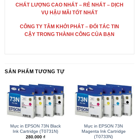
CHẤT LƯỢNG CAO NHẤT – RẺ NHẤT – DỊCH
VỤ HẬU MÃI TỐT NHẤT
CÔNG TY TÂM KHỞI PHÁT – ĐỐI TÁC TIN
CẬY TRONG THÀNH CÔNG CỦA BẠN
SẢN PHẨM TƯƠNG TỰ
Mực in EPSON 73N Black
Mực in EPSON 73N
Ink Cartridge (T0731N)
Magenta Ink Cartridge
(T0733N)
280.000
₫