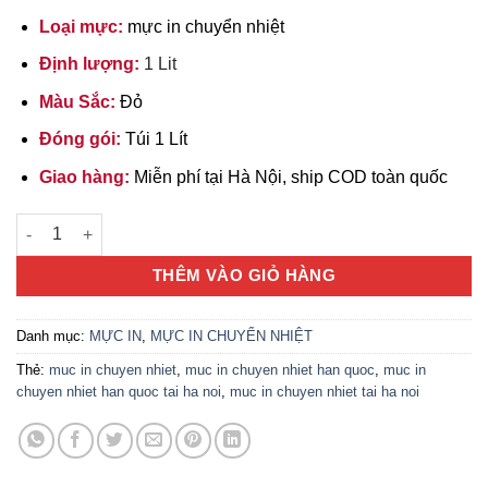
680.000 ₫.
Loại mực:
mực in chuyển nhiệt
Định lượng:
1 Lit
Màu Sắc:
Đỏ
Đóng gói:
Túi 1 Lít
Giao hàng:
Miễn phí tại Hà Nội, ship COD toàn quốc
Mực in chuyển nhiệt Hàn Quốc Inktec 1L - Màu Đỏ (Magenta) s
THÊM VÀO GIỎ HÀNG
Danh mục:
MỰC IN
,
MỰC IN CHUYỂN NHIỆT
Thẻ:
muc in chuyen nhiet
,
muc in chuyen nhiet han quoc
,
muc in
chuyen nhiet han quoc tai ha noi
,
muc in chuyen nhiet tai ha noi