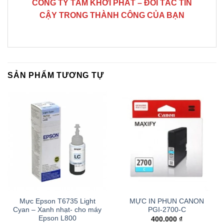
CÔNG TY TÂM KHỞI PHÁT – ĐỐI TÁC TIN
CẬY TRONG THÀNH CÔNG CỦA BẠN
SẢN PHẨM TƯƠNG TỰ
Mực Epson T6735 Light
MỰC IN PHUN CANON
Cyan – Xanh nhạt- cho máy
PGI-2700-C
Epson L800
400.000
₫