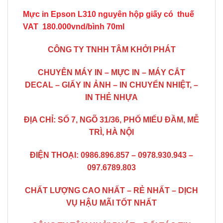
Mực in Epson L310 nguyên hộp giấy có thuế
VAT 180.000vnd/bình 70ml
CÔNG TY TNHH TÂM KHỞI PHÁT
CHUYÊN MÁY IN – MỰC IN – MÁY CẮT
DECAL – GIẤY IN ẢNH – IN CHUYỂN NHIỆT, –
IN THẺ NHỰA
ĐỊA CHỈ: SỐ 7, NGÕ 31/36, PHỐ MIẾU ĐẦM, MỄ
TRÌ, HÀ NỘI
ĐIỆN THOẠI: 0986.896.857 – 0978.930.943 –
097.6789.803
CHẤT LƯỢNG CAO NHẤT – RẺ NHẤT – DỊCH
VỤ HẬU MÃI TỐT NHẤT