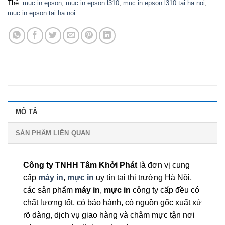
Thẻ:
muc in epson
,
muc in epson l310
,
muc in epson l310 tai ha noi
,
muc in epson tai ha noi
MÔ TẢ
SẢN PHẨM LIÊN QUAN
Công ty TNHH Tâm Khởi Phát
là đơn vị cung
cấp
máy in
,
mực in
uy tín tại thị trường Hà Nội,
các sản phẩm
máy in
,
mực in
công ty cấp đều có
chất lượng tốt, có bảo hành, có nguồn gốc xuất xứ
rõ dàng, dịch vụ giao hàng và châm mực tận nơi