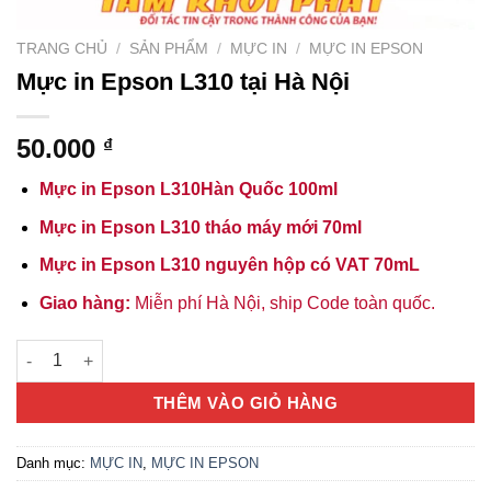
TRANG CHỦ
/
SẢN PHẨM
/
MỰC IN
/
MỰC IN EPSON
Mực in Epson L310 tại Hà Nội
50.000
₫
Mực in Epson L310Hàn Quốc 100ml
Mực in Epson L310 tháo máy mới 70ml
Mực in Epson L310 nguyên hộp có VAT 70mL
Giao hàng:
Miễn phí Hà Nội, ship Code toàn quốc.
Mực in Epson L310 tại Hà Nội số lượng
THÊM VÀO GIỎ HÀNG
Danh mục:
MỰC IN
,
MỰC IN EPSON