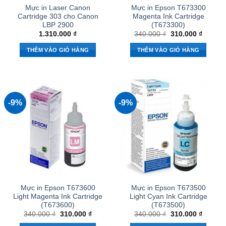
Mực in Laser Canon
Mực in Epson T673300
Cartridge 303 cho Canon
Magenta Ink Cartridge
LBP 2900
(T673300)
Giá
Giá
1.310.000
₫
340.000
₫
310.000
₫
gốc
hiện
là:
tại
THÊM VÀO GIỎ HÀNG
THÊM VÀO GIỎ HÀNG
340.000 ₫.
là:
310.000
-9%
-9%
Mực in Epson T673600
Mực in Epson T673500
Light Magenta Ink Cartridge
Light Cyan Ink Cartridge
(T673600)
(T673500)
Giá
Giá
Giá
Giá
340.000
₫
310.000
₫
340.000
₫
310.000
₫
gốc
hiện
gốc
hiện