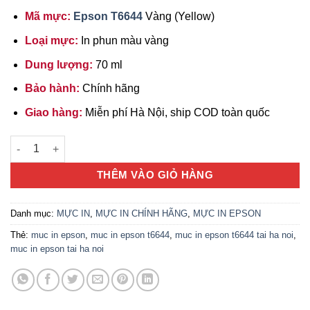
Mã mực:
Epson T6644
Vàng (Yellow)
Loại mực:
In phun màu vàng
Dung lượng:
70 ml
Bảo hành:
Chính hãng
Giao hàng:
Miễn phí Hà Nội, ship COD toàn quốc
Mực in Epson T6644 Yellow tại Hà Nội số lượng
THÊM VÀO GIỎ HÀNG
Danh mục:
MỰC IN
,
MỰC IN CHÍNH HÃNG
,
MỰC IN EPSON
Thẻ:
muc in epson
,
muc in epson t6644
,
muc in epson t6644 tai ha noi
,
muc in epson tai ha noi