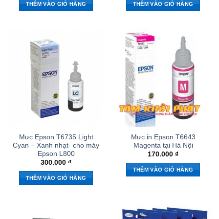
là:
tại
là:
tại
THÊM VÀO GIỎ HÀNG
THÊM VÀO GIỎ HÀNG
340.000 ₫.
là:
340.000 ₫.
là:
310.000 ₫.
310.000
Mực Epson T6735 Light
Mực in Epson T6643
Cyan – Xanh nhạt- cho máy
Magenta tại Hà Nội
Epson L800
170.000
₫
300.000
₫
THÊM VÀO GIỎ HÀNG
THÊM VÀO GIỎ HÀNG