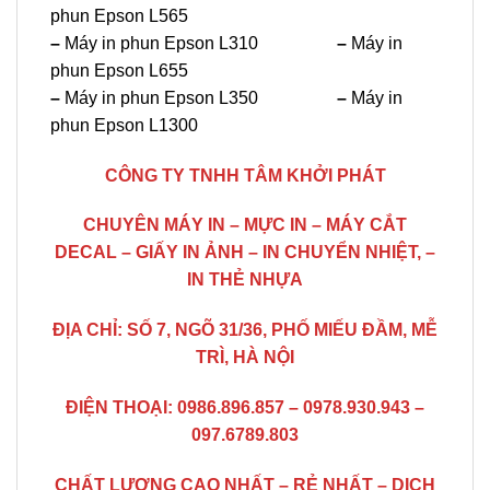
phun Epson L565
–
Máy in phun Epson L310
–
Máy in
phun Epson L655
–
Máy in phun Epson L350
–
Máy in
phun Epson L1300
CÔNG TY TNHH TÂM KHỞI PHÁT
CHUYÊN MÁY IN – MỰC IN – MÁY CẮT
DECAL – GIẤY IN ẢNH – IN CHUYỂN NHIỆT, –
IN THẺ NHỰA
ĐỊA CHỈ: SỐ 7, NGÕ 31/36, PHỐ MIẾU ĐẦM, MỄ
TRÌ, HÀ NỘI
ĐIỆN THOẠI: 0986.896.857 – 0978.930.943 –
097.6789.803
CHẤT LƯỢNG CAO NHẤT – RẺ NHẤT – DỊCH