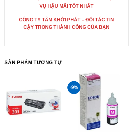
VỤ HẬU MÃI TỐT NHẤT
CÔNG TY TÂM KHỞI PHÁT – ĐỐI TÁC TIN
CẬY TRONG THÀNH CÔNG CỦA BẠN
SẢN PHẨM TƯƠNG TỰ
-9%