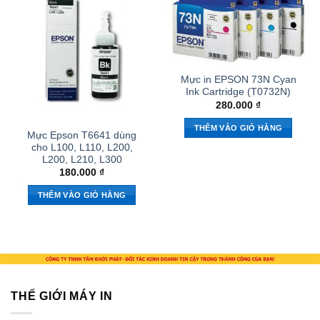
Mực in EPSON 73N Cyan
Ink Cartridge (T0732N)
280.000
₫
THÊM VÀO GIỎ HÀNG
Mực Epson T6641 dùng
cho L100, L110, L200,
L200, L210, L300
180.000
₫
THÊM VÀO GIỎ HÀNG
THẾ GIỚI MÁY IN